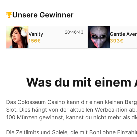
Unsere Gewinner
20:46:43
Vanity
Gentle Ave
156€
393€
Was du mit einem 
Das Colosseum Casino kann dir einen kleinen Barg
Slot. Dies hängt von der aktuellen Werbeaktion a
100 Münzen gewinnst, kannst du nicht mehr als di
Die Zeitlimits und Spiele, die mit Boni ohne Einza