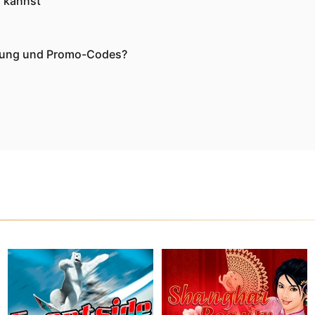
n kannst
hlung und Promo-Codes?
 Colosseum Casino Bonus ohne Einzahlung, wenn dieser ver
gen mit Karten, E-Wallets und Kryptowährungen vornehme
bühren und erforderliche Nachweise wissen musst
gen auswirken
nd Android