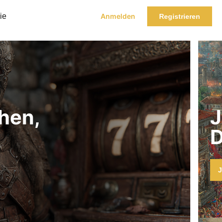
ie
Anmelden
Registrieren
hen,
J
D
J