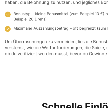
haben, die Belohnung zu nutzen, und jegliches Bon
Bonustyp – kleine Bonusmittel (zum Beispiel 10 €)
Beispiel 20 Drehs)
Maximaler Auszahlungsbetrag – oft begrenzt (zum B
Um Überraschungen zu vermeiden, lies die Bonusbe
verstehst, wie die Wettanforderungen, die Spiele
ob du verifiziert werden musst, bevor du Gewinne
Schnelle Einl