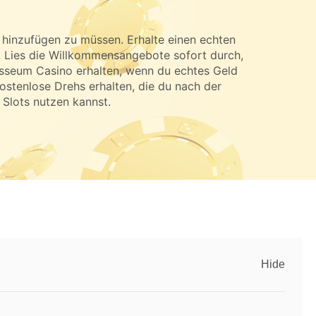
inzufügen zu müssen. Erhalte einen echten
t. Lies die Willkommensangebote sofort durch,
osseum Casino erhalten, wenn du echtes Geld
ostenlose Drehs erhalten, die du nach der
Slots nutzen kannst.
Hide