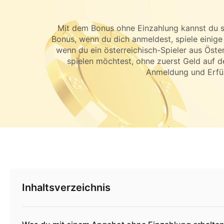
Mit dem Bonus ohne Einzahlung kannst du 
Bonus, wenn du dich anmeldest, spiele einige
wenn du ein österreichisch-Spieler aus Öst
spielen möchtest, ohne zuerst Geld auf d
Anmeldung und Erfül
Inhaltsverzeichnis