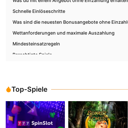
Was du mit einem Angebot ohne Einzahlung erhalte
Schnelle Einlöseschritte
Was sind die neuesten Bonusangebote ohne Einza
Wettanforderungen und maximale Auszahlung
Mindesteinsatzregeln
Berechtigte Spiele
Um Werbeaktionen zu erhalten, einschließlich eines
erstellen
Im Colosseum Casino kannst du schnelle Einzahlun
Top-Spiele
Auszahlungen: Was du über Bearbeitungszeiten, Ge
Für Auszahlungen benötigte Dokumente (kyc)
Bonuslimits und Wettlimits, die sich auf Auszahlun
Telefon-Casino-Spiel – Bonus funktioniert auf iOS u