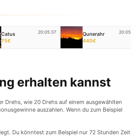
20:05:37
20:05:3
Catus
Qunerahr
75€
440€
ng erhalten kannst
ser Drehs, wie 20 Drehs auf einem ausgewählten
r Bonusgewinne auszahlen. Wenn du zum Beispiel
elegt. Du könntest zum Beispiel nur 72 Stunden Zeit