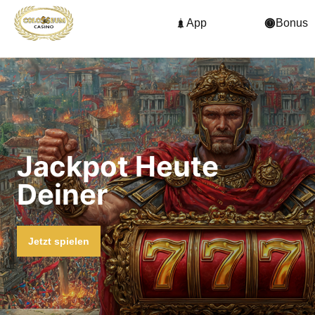
App
Bonus
Jackpot Heute
Deiner
Jetzt spielen