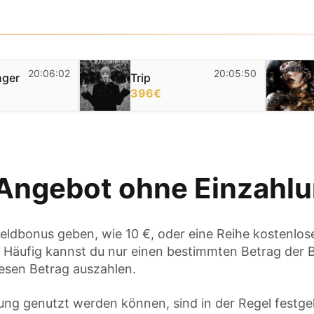
20:06:02
20:05:50
nger
Trip
396€
Angebot ohne Einzahlu
eldbonus geben, wie 10 €, oder eine Reihe kostenlo
b. Häufig kannst du nur einen bestimmten Betrag de
esen Betrag auszahlen.
hlung genutzt werden können, sind in der Regel festg