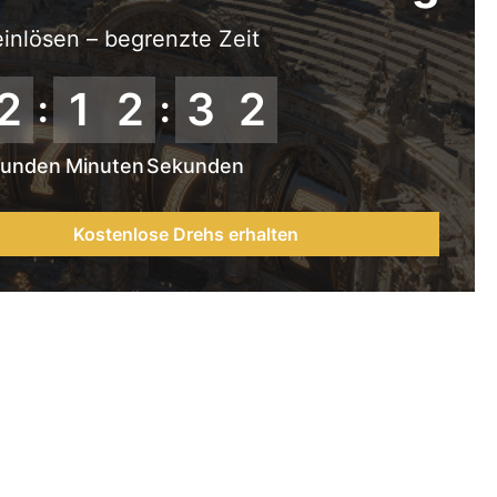
einlösen – begrenzte Zeit
2
1
2
3
1
:
:
tunden
Minuten
Sekunden
Kostenlose Drehs erhalten